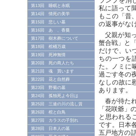
ランプを消
第13回 睡眠と永眠
私に語って
第14回 情死の美学
もこの「昔
第15回 悲しい墓
の返事がな
第16回 あゝ、香奠
父親が知っ
第17回 樹木葬について
蟹合戦」と
第18回 棺桶万歳
だけで、い
第19回 死神無情
ちの一つを
第20回 死の商人たち
た。ノミに
第21回 魂 買います
過ごす冬の
第22回 花と自然葬
なしの故に
第23回 野菊の墓
あります。
第24回 孤独死よ今日は
春が待たれ
第25回 三途の川の流し賃
「花咲爺」
第26回 棺と白鳥
と思われる
第27回 カラスの子別れ
です。日本
第28回 日本人の墓
五戸地方の