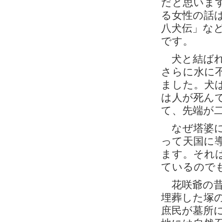
だと思いま
る女性の話
八犬伝」な
です。
犬と結ばれ
さらに水に
ました。犬
は人が死ん
て、先端が
なぜ塔婆に
って天国に
ます。それ
ているので
花咲爺の昔
埋葬した塚
庶民が墓所