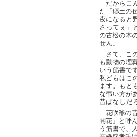
だからこん
た「郷土の
夜になると
さってぇ」
の古松の木
せん。
さて、この
も動物の埋
いう筋書で
私どもはこ
ます。もと
な弔い方が
昔ばなしだ
花咲爺の昔
開花」と呼
う筋書で、
高橋盛孝氏