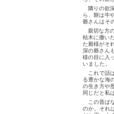
隣りの欲深
ら、餅は牛
爺さんはそ
親切な方の
枯木に撒い
た殿様がそ
深の爺さん
様の目に入
いました。
これで話は
る豊かな海
の生き方や
同じだと私
この昔ばな
のか。それ