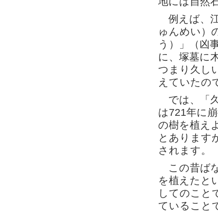
地には自然
例えば、江
ゅんめい）
う）」（凶
に、塚墓に
つまり久し
えていたの
では、「久
は721年に
の樹を植え
とあります
されます。
この昔ばな
を植えたと
してのこと
ていること