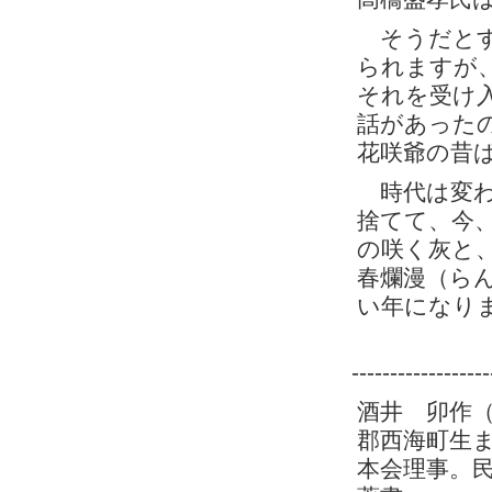
そうだとす
られますが
それを受け
話があった
花咲爺の昔
時代は変わ
捨てて、今
の咲く灰と
春爛漫（ら
い年になり
------------------
酒井 卯作
郡西海町生
本会理事。