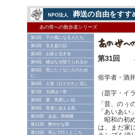
葬送の自由をすす
NPO法人
あの世への散歩道シリーズ
第1回 千の風になる人たち
第2回 生き盆の話
第3回 お経と泣き女
第31回 
第4回 姥はなぜ捨てられるか
第5回 死にたくない人のため
に
俗学者・酒
第6回 人形（ひとがた）流し
（題字・イ
第7回 夫婦は一世
第8回 墓・馬鹿しい話
「昔、のぅ
第9回 死者に会える島
「あいあい
第10回 ああ、癌病棟
昭和の初め
第11回 艶やかな死
は、まだ家
第12回 死んで行くところ