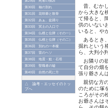
第29回 死者の愼み
昔、むかし
第30回 袖の別れ
から大きな
第31回 花咲爺と散骨
て帰ると、
第32回 あぁ、盆踊り
供のいない
第33回 冥土の入口で
いると、や
第34回 仏檀と位牌（その一）
あるとき、
第35回 仏檀と位牌（その二）
掘れという
第36回 別れの一本榎
ら、大判小
第37回 雷のヘソ
第38回 地震・鯰・石塔
お隣りの欲
第39回 聖職者の嘘
て自分の畑
第40回 自然の死に方
張り爺さん
親切な方の
△ 論考・エッセイのトッ
のために塚
プへ
ころがその
お爺さんは
ら、その餅